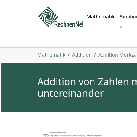
Skip to main navigation
Zum Hauptinhalt springen
Skip to page footer
Mathematik
Additio
Submenu
Sie sind hier:
Mathematik
Addition
Addition Merkz
Addition von Zahlen 
untereinander