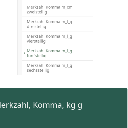
Merkzahl Komma m_cm
zweistellig
Merkzahl Komma m_l_g
dreistellig
Merkzahl Komma m_l_g
vierstellig
Merkzahl Komma m_l_g
(aktuell)
fünfstellig
Merkzahl Komma m_l_g
sechsstellig
Merkzahl, Komma, kg g