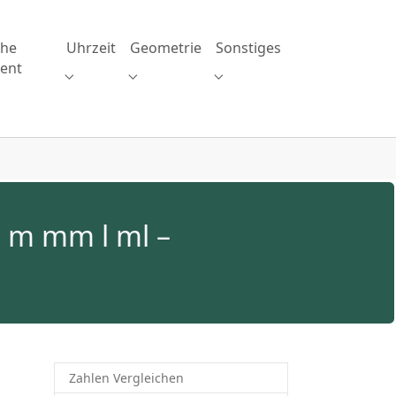
che
Uhrzeit
Geometrie
Sonstiges
ent
Submenu for "Uhrzeit"
Submenu for "Geometrie"
Submenu for "Sonstiges"
tion Division"
enu for "Brüche Prozent"
 m mm l ml –
Zahlen Vergleichen