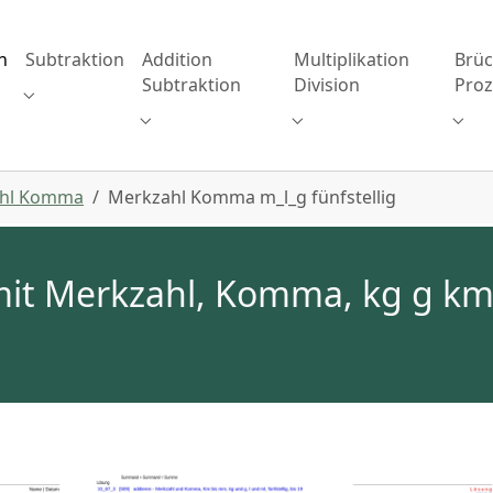
n
Subtraktion
Addition
Multiplikation
Brü
Subtraktion
Division
Proz
 for "Addition"
Submenu for "Subtraktion"
Submenu for "Addition Subtraktion"
Submenu for "Multiplika
Subm
ahl Komma
Merkzahl Komma m_l_g fünfstellig
mit Merkzahl, Komma, kg g km