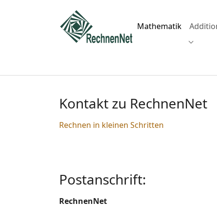
Skip to main navigation
Zum Hauptinhalt springen
Skip to page footer
Mathematik
Additio
Submenu
Kontakt zu RechnenNet
Rechnen in kleinen Schritten
Postanschrift:
RechnenNet