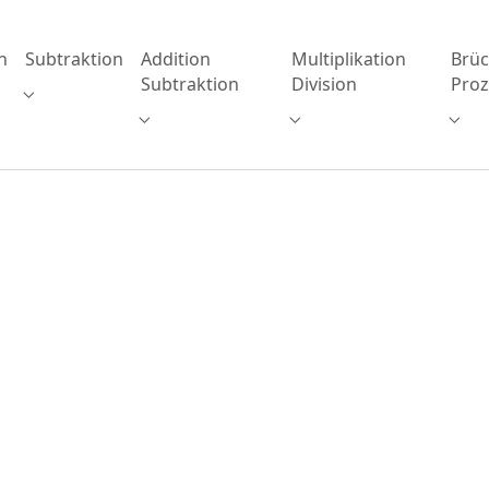
n
Subtraktion
Addition
Multiplikation
Brü
Subtraktion
Division
Proz
 for "Addition"
Submenu for "Subtraktion"
Submenu for "Addition Subtraktion"
Submenu for "Multiplika
Subm