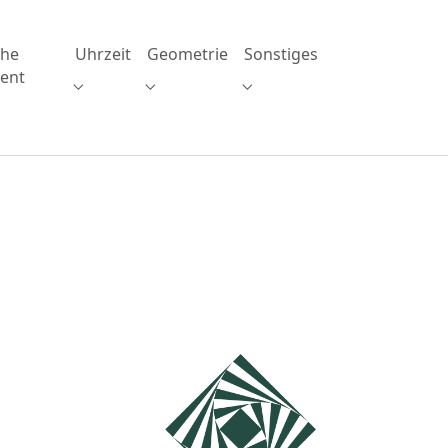
che
Uhrzeit
Geometrie
Sonstiges
ent
Submenu for "Uhrzeit"
Submenu for "Geometrie"
Submenu for "Sonstiges"
tion Division"
enu for "Brüche Prozent"