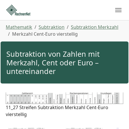
Skip to main navigation
Zum Hauptinhalt springen
Skip to page footer
Sie sind hier:
Mathematik
Subtraktion
Subtraktion Merkzahl
Merkzahl Cent-Euro vierstellig
Subtraktion von Zahlen mit
Merkzahl, Cent oder Euro –
untereinander
11_27 Streifen Subtraktion Merkzahl Cent-Euro
vierstellig