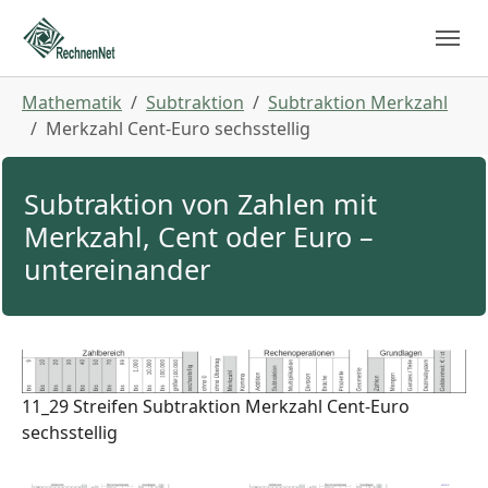
Skip to main navigation
Zum Hauptinhalt springen
Skip to page footer
Sie sind hier:
Mathematik
Subtraktion
Subtraktion Merkzahl
Merkzahl Cent-Euro sechsstellig
Subtraktion von Zahlen mit
Merkzahl, Cent oder Euro –
untereinander
11_29 Streifen Subtraktion Merkzahl Cent-Euro
sechsstellig