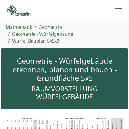
Skip to main navigation
Zum Hauptinhalt springen
Skip to page footer
Sie sind hier:
Mathematik
Geometrie
Geometrie - Würfelgebäude
Würfel Bauplan 5x5x3
Geometrie - Würfelgebäude
erkennen, planen und bauen -
Grundfläche 5x5
RAUMVORSTELLUNG
WÜRFELGEBÄUDE