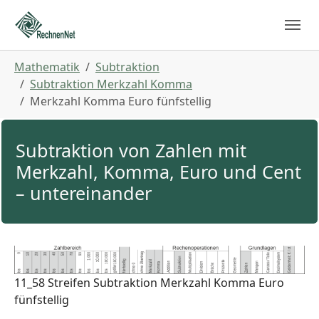
Skip to main navigation
Zum Hauptinhalt springen
Skip to page footer
Sie sind hier:
Mathematik
Subtraktion
Subtraktion Merkzahl Komma
Merkzahl Komma Euro fünfstellig
Subtraktion von Zahlen mit
Merkzahl, Komma, Euro und Cent
– untereinander
11_58 Streifen Subtraktion Merkzahl Komma Euro
fünfstellig