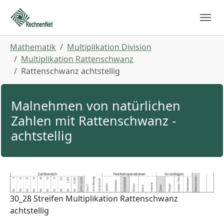
Skip to main navigation
Zum Hauptinhalt springen
Skip to page footer
Sie sind hier:
Mathematik
Multiplikation Division
Multiplikation Rattenschwanz
Rattenschwanz achtstellig
Malnehmen von natürlichen
Zahlen mit Rattenschwanz -
achtstellig
30_28 Streifen Multiplikation Rattenschwanz
achtstellig