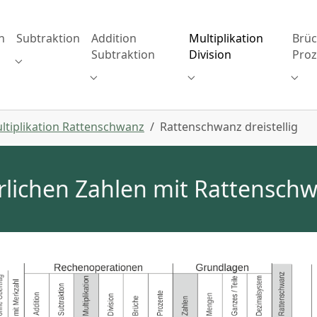
n
Subtraktion
Addition
Multiplikation
Brü
Subtraktion
Division
Proz
 for "Addition"
Submenu for "Subtraktion"
Submenu for "Addition Subtraktion"
Submenu for "Multiplika
Subm
ltiplikation Rattenschwanz
Rattenschwanz dreistellig
ichen Zahlen mit Rattenschwan