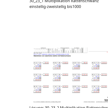
30_23_1 Multiplikation Rattenschwanz
einstellig-zweistellig bis1000
Lösung: 30_23_2 Multiplikation Rattensch