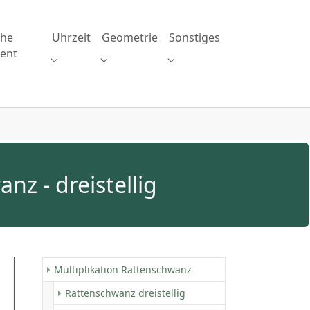
che
Uhrzeit
Geometrie
Sonstiges
ent
Submenu for "Uhrzeit"
Submenu for "Geometrie"
Submenu for "Sonstiges"
tion Division"
enu for "Brüche Prozent"
z - dreistellig
Multiplikation Rattenschwanz
(aktuell)
Rattenschwanz dreistellig