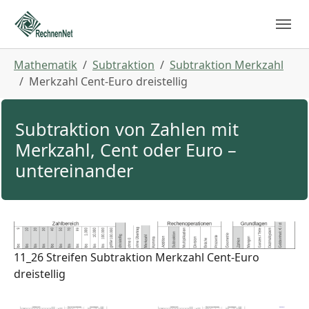
Skip to main navigation
Zum Hauptinhalt springen
Skip to page footer
Sie sind hier:
Mathematik
Subtraktion
Subtraktion Merkzahl
Merkzahl Cent-Euro dreistellig
Subtraktion von Zahlen mit
Merkzahl, Cent oder Euro –
untereinander
11_26 Streifen Subtraktion Merkzahl Cent-Euro
dreistellig