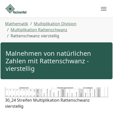
Skip to main navigation
Zum Hauptinhalt springen
Skip to page footer
Sie sind hier:
Mathematik
Multiplikation Division
Multiplikation Rattenschwanz
Rattenschwanz vierstellig
Malnehmen von natürlichen
Zahlen mit Rattenschwanz -
vierstellig
30_24 Streifen Multiplikation Rattenschwanz
vierstellig