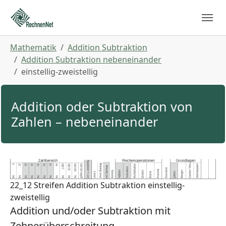
Skip to main navigation
Zum Hauptinhalt springen
Skip to page footer
Sie sind hier:
Mathematik
Addition Subtraktion
Addition Subtraktion nebeneinander
einstellig-zweistellig
Addition oder Subtraktion von
Zahlen – nebeneinander
22_12 Streifen Addition Subtraktion einstellig-
zweistellig
Addition und/oder Subtraktion mit
Zehnerüberschreitung